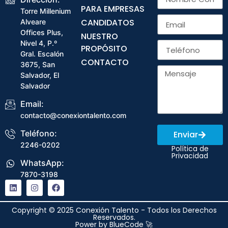
PARA EMPRESAS
Torre Millenium
CANDIDATOS
Alveare
Offices Plus,
NUESTRO
Nivel 4, P.º
PROPÓSITO
Gral. Escalón
CONTACTO
3675, San
Salvador, El
Salvador
Email:
contacto@conexiontalento.com
Teléfono:
Enviar
2246-0202
Política de
Privacidad
WhatsApp:
7870-3198
Copyright © 2025 Conexión Talento - Todos los Derechos
Reservados.
Power by
BlueCode 🚀